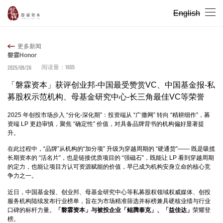
English
更多新闻
磐霖Honor
1655
2025/09/26
阅读量：
「磐霖资本」获评创业邦-中国最受赞赏VC、中国基金报-私
募股权示范机构、母基金研究中心-长三角最佳VC等荣誉
2025 年创投市场步入 “分化-深化期”：投资端从 “广撒网” 转向 “精耕细作”，募
资端 LP 更趋审慎，聚焦 “确定性” 价值，对具备品牌背书的机构偏好显著提
升。
在此过程中，“品牌”从机构的“加分项” 升级为穿越周期的 “硬通货”—— 既是吸揽
长期资本的 “活名片”，也是链接优质项目的 “强磁石”，既能让 LP 看到穿越周期
的定力，也能让项目方认可资源赋能的价值，早已成为机构安身立命的核心竞
争力之一。
近日，中国基金报、创业邦、母基金研究中心等私募股权领域权威媒体、创投
服务机构陆续发布行业榜单，旨在为市场精准筛选并标榜兼具硬核业绩与行业
口碑的标杆力量。
「磐霖资本」与被投企业「鲲腾泰克」、「益佳达」
荣耀登
榜。