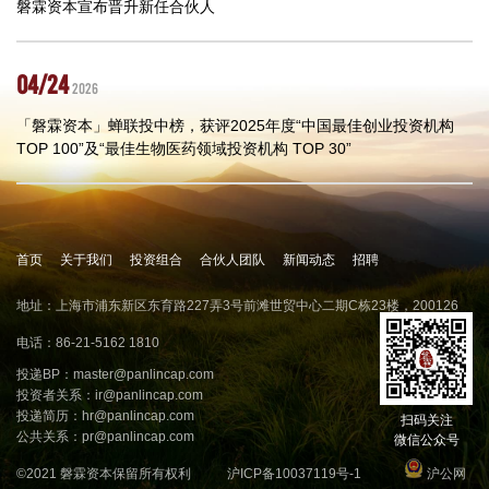
磐霖资本宣布晋升新任合伙人
04/24
2026
「磐霖资本」蝉联投中榜，获评2025年度“中国最佳创业投资机构
TOP 100”及“最佳生物医药领域投资机构 TOP 30”
首页
关于我们
投资组合
合伙人团队
新闻动态
招聘
地址：上海市浦东新区东育路227弄3号前滩世贸中心二期C栋23楼，200126
电话：86-21-5162 1810
投递BP：
master@panlincap.com
投资者关系：
ir@panlincap.com
投递简历：
hr@panlincap.com
扫码关注
公共关系：
pr@panlincap.com
微信公众号
©2021 磐霖资本保留所有权利
沪ICP备10037119号-1
沪公网