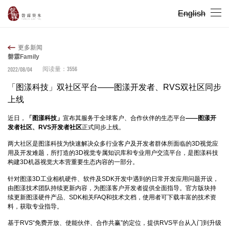
English
更多新闻
磐霖Family
3556
2022/08/04
阅读量：
「图漾科技」双社区平台——图漾开发者、RVS双社区同步
上线
近日，
「图漾科技」
宣布其服务于全球客户、合作伙伴的生态平台
——图漾开
发者社区、RVS开发者社区
正式同步上线。
两大社区是图漾科技为快速解决众多行业客户及开发者群体所面临的3D视觉应
用及开发难题，所打造的3D视觉专属知识库和专业用户交流平台，是图漾科技
构建3D机器视觉大本营重要生态内容的一部分。
针对图漾3D工业相机硬件、软件及SDK开发中遇到的日常开发应用问题开设，
由图漾技术团队持续更新内容，为图漾客户开发者提供全面指导。官方版块持
续更新图漾硬件产品、SDK相关FAQ和技术文档，使用者可下载丰富的技术资
料，获取专业指导。
基于RVS“免费开放、使能伙伴、合作共赢”的定位，提供RVS平台从入门到升级