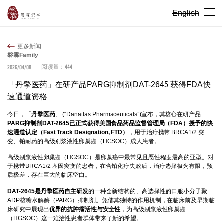
English
更多新闻
磐霖Family
444
2026/04/08
阅读量：
「丹擎医药」在研产品PARG抑制剂DAT-2645 获得FDA快
速通道资格
今日，「
丹擎医药
」 (“Danatlas Pharmaceuticals”)宣布，其核心在研产品
PARG抑制剂DAT-2645已正式获得美国食品药品监督管理局（FDA）授予的快
速通道认定（Fast Track Designation, FTD）
，用于治疗携带 BRCA1/2 突
变、铂耐药的高级别浆液性卵巢癌（HGSOC）成人患者。
高级别浆液性卵巢癌（HGSOC）是卵巢癌中最常见且恶性程度最高的亚型。对
于携带BRCA1/2 基因突变的患者，在含铂化疗失败后，治疗选择极为有限，预
后极差，存在巨大的临床空白。
DAT-2645是丹擎医药自主研发
的一种全新结构的、高选择性的口服小分子聚
ADP核糖水解酶（PARG）抑制剂。凭借其独特的作用机制，在临床前及早期临
床研究中展现出
优异的抗肿瘤活性与安全性
，为高级别浆液性卵巢癌
（HGSOC）这一难治性患者群体带来了新的希望。