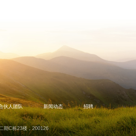
合伙人团队
新闻动态
招聘
C栋23楼，200126