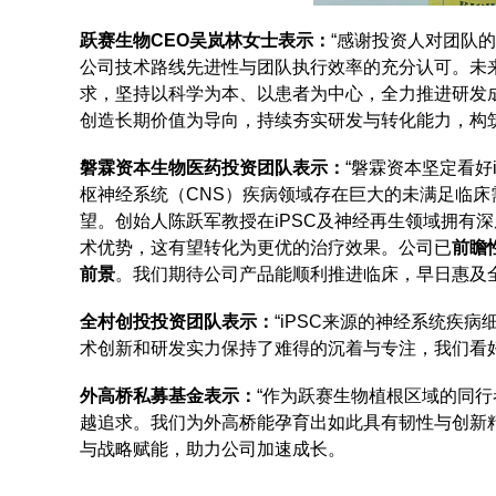
跃赛生物CEO吴岚林女士表示：
“感谢投资人对团队
公司技术路线先进性与团队执行效率的充分认可。未
求，坚持以科学为本、以患者为中心，全力推进研发
创造长期价值为导向，持续夯实研发与转化能力，构
磐霖资本生物医药投资团队表示：
“磐霖资本坚定看好
枢神经系统（CNS）疾病领域存在巨大的未满足临床
望。创始人陈跃军教授在iPSC及神经再生领域拥有
术优势，这有望转化为更优的治疗效果。公司已
前瞻
前景
。我们期待公司产品能顺利推进临床，早日惠及全
全村创投投资团队表示：
“iPSC来源的神经系统疾
术创新和研发实力保持了难得的沉着与专注，我们看
外高桥私募基金表示：
“作为跃赛生物植根区域的同
越追求。我们为外高桥能孕育出如此具有韧性与创新
与战略赋能，助力公司加速成长。