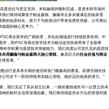
的高度信任与坚定支持。本轮融资的顺利完成，是资本和市场对
来我们将持续聚焦于帕金森病、癫痫等众多未被满足的临床需
成果的临床转化，致力于为疾病治疗带来实质性突破。公司将以
筑稳固的核心竞争力。”
iPSC再生医学的广阔前景，并在此领域进行持续投资布局。中
需求，而iPSC等再生医学技术为根治这些疾病带来了全新希
深厚科学积累与底层技术突破能力。我们高度认可其扎实的底层技
性布局癫痫与帕金森两大核心管线
，兼具巨大的
社会价值与商业
球患者。”
病细胞治疗是具有长期价值但研发门槛极高的赛道。跃赛生物在技
好公司在下一阶段持续夯实核心管线、稳步迈向临床的潜力。”
行者，我们见证了其从创立以来，一路的蓬勃成长与一以贯之的卓
精神的标杆企业而深感自豪。我们将持续提供全方位的资源对接