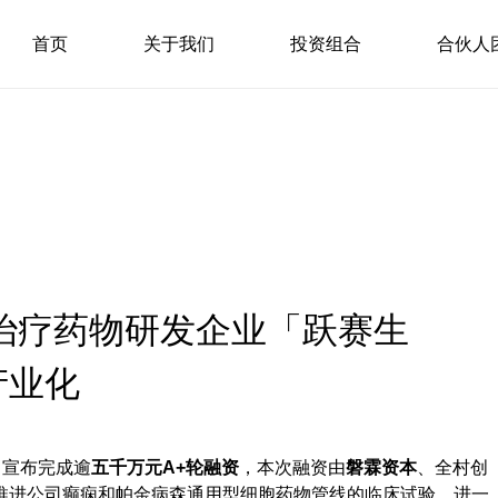
首页
关于我们
投资组合
合伙人
治疗药物研发企业「跃赛生
产业化
宣布完成逾‌
五千万元A+轮融资
，本次融资由
磐霖资本
、全村创
推进公司癫痫和帕金病森通用型细胞药物管线的临床试验，进一