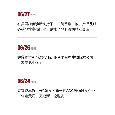
06/27
2026
在美国梅奥诊断支持下，「凯普瑞生物」产品及服
务落地埃塞俄比亚，赋能当地血液病精准诊断
06/26
2026
磐霖资本A+轮领投 lncRNA 平台型生物技术公司
「凌泰氪生物」
06/24
2026
磐霖资本Pre-A轮领投的新一代ADC药物研发企业
「翎泰天润」完成新一轮融资