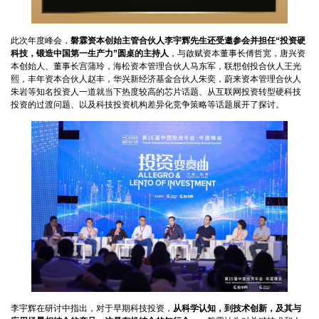
此次年度峰会，
磐霖资本创始主管合伙人李宇辉先生还受邀参会并担任“投资硬
科技，锻造中国第一生产力”圆桌的主持人
，与啟赋资本董事长傅哲宽，唐兴资
本创始人、董事长宫蒲玲，海松资本管理合伙人马东军，联想创投合伙人王光
熙，丰年资本合伙人赵丰，华兴新经济基金合伙人朱奕，蔚来资本管理合伙人
朱岩等知名投资人一道就当下热度较高的芯片话题、从互联网投资转型硬科技
投资的过渡问题、以及科技投资机构差异化竞争策略等话题展开了探讨。
李宇辉在研讨中指出，对于早期科技投资，
从科学认知，到技术创新，及其与