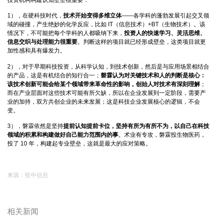
1），在硬科技时代，
技术开始变得多维立体
——各学科的蓬勃发展引起交叉领
域的碰撞，产生绝妙的化学反应，比如 IT（信息技术）+BT（生物技术）。该
情况下，不可能把每个学科的人都吸纳下来，
投资人的快速学习、灵活思维、
信息交织与处理能力很重要
。判断这样的项目就已经形成壁垒，这类项目就更
加性感和具有爆发力。
2），对于早期科技投资，从科学认知，到技术创新，然后是与应用场景相结合
的产品，这是有机结合的知行合一；
磐霖认为对关键技术和人的判断是核心：
该技术创新可能会给某个领域带来革命性的影响，创始人对技术有深刻理解
；
而在产业层面对这些技术可能有所欠缺，所以在企业发展到一定阶段，需要产
业的加持，双方共创企业的未来发展；这是科技企业发展核心的逻辑，不会
变。
3），磐霖依然是坚持
提前认知提前卡位，坚持有所为有所不为，以自己在科技
领域的积累和构建做好自己能力范围内的事
。术业有专攻，磐霖投生物医药，
投了 10 年，构建起专业壁垒，这就是最大的应对策略。
来源：投中信息
相关新闻