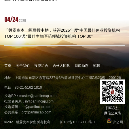
04/24
2026
「磐霖资本」蝉联投中榜，获评2025年度“中国最佳创业投资机构
TOP 100”及“最佳生物医药领域投资机构 TOP 30”
首页
关于我们
投资组合
合伙人团队
新闻动态
招聘
地址：上海市浦东新区东育路227弄3号前滩世贸中心二期C栋23楼，200126
电话：86-21-5162 1810
投递BP：
master@panlincap.com
投资者关系：
ir@panlincap.com
投递简历：
hr@panlincap.com
扫码关注
公共关系：
pr@panlincap.com
微信公众号
©2021 磐霖资本保留所有权利
沪ICP备10037119号-1
沪公网