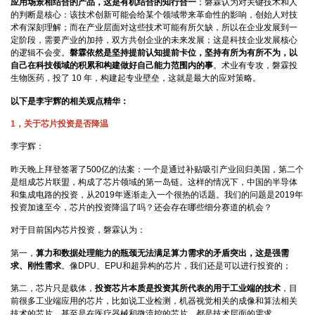
应用场景相结合的产品，这是有机结合的知行合一
；磐霖认为对关键技术和人
的判断是核心：该技术创新可能会给某个领域带来革命性的影响，创始人对技
术有深刻理解；而在产业层面对这些技术可能有所欠缺，所以在企业发展到一
定阶段，需要产业的加持，双方共创企业的未来发展；这是科技企业发展核心
的逻辑不会变。
磐霖依然是坚持提前认知提前卡位，坚持有所为有所不为，以
自己在科技领域的积累和构建做好自己能力范围内的事
。术业有专攻，磐霖投
生物医药，投了 10 年，构建起专业壁垒，这就是最大的应对策略。
以下是李宇辉的相关观点精华：
1，关于芯片投资是否降温
李宇辉：
昨天晚上拜登签署了500亿的法案：一个是通过补贴吸引产业回归美国，第二个
是组成芯片联盟，构成了芯片领域的第一岛链。这样的情况下，中国的半导体
和集成电路的投资，从2019年逐渐走入一个很热的话题。我们的问题是2019年
投资加速至今，芯片的投资降温了吗？还会存在哪些细分赛道的机会？
对于目前国内芯片投资，磐霖认为：
第一，
算力和数据处理能力的瓶颈无法满足算力需求的矛盾突出，这是强需
求、刚性需求
。像DPU、EPU和超异构的芯片，我们还是可以进行投资的；
第二，芯片只是载体，
投资芯片本质是投资其所代表的用于工业端的技术
，目
前很多工业端应用的芯片，比如说工业检测，机器视觉相关的成像和算法相关
技术的芯片，甚至是在医疗器械和微流控的芯片，都是技术层面的需求。